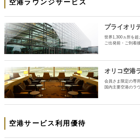
空港ラウンジサービス
プライオリ
世界1,300ヵ所
ご出発前・ご到着
オリコ空港
会員さま限定の専
国内主要空港のラ
空港サービス利用優待