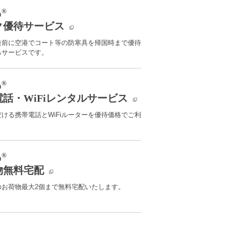
®
m
ク優待サービス
発前に空港でコート等の防寒具を帰国時まで優待
るサービスです。
®
m
話・WiFiレンタルサービス
ける携帯電話とWiFiルーターを優待価格でご利
®
m
物無料宅配
のお荷物最大2個まで無料宅配いたします。